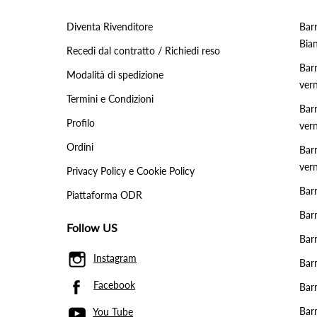
Diventa Rivenditore
Barr
Bia
Recedi dal contratto / Richiedi reso
Barr
Modalità di spedizione
vern
Termini e Condizioni
Barr
Profilo
vern
Ordini
Bar
ver
Privacy Policy e Cookie Policy
Bar
Piattaforma ODR
Barr
Follow US
Bar
Instagram
Bar
Facebook
Barr
Barr
You Tube