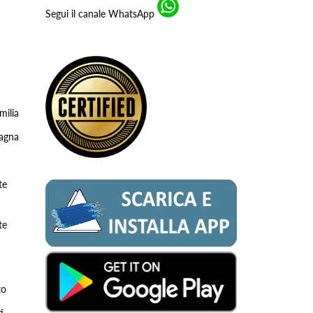
Segui il canale WhatsApp
milia
tagna
te
te
to
i