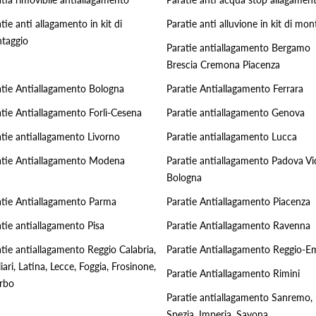
tie anti allagamento in kit di
Paratie anti alluvione in kit di mon
taggio
Paratie antiallagamento Bergamo
Brescia Cremona Piacenza
atie Antiallagamento Bologna
Paratie Antiallagamento Ferrara
atie Antiallagamento Forlì-Cesena
Paratie antiallagamento Genova
atie antiallagamento Livorno
Paratie antiallagamento Lucca
atie Antiallagamento Modena
Paratie antiallagamento Padova Vi
Bologna
atie Antiallagamento Parma
Paratie Antiallagamento Piacenza
tie antiallagamento Pisa
Paratie Antiallagamento Ravenna
tie antiallagamento Reggio Calabria,
Paratie Antiallagamento Reggio-Em
iari, Latina, Lecce, Foggia, Frosinone,
Paratie Antiallagamento Rimini
erbo
Paratie antiallagamento Sanremo,
Spezia, Imperia, Savona