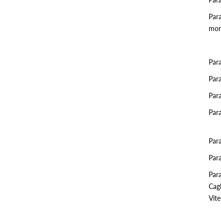
Para
mon
Par
Par
Par
Par
Par
Para
Para
Cagl
Vit