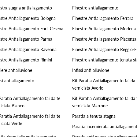
estra stagna antiallagamento
Finestre antiallagamento
estre Antiallagamento Bologna
Finestre Antiallagamento Ferrara
estre Antiallagamento Forlì-Cesena
Finestre Antiallagamento Modena
estre Antiallagamento Parma
Finestre Antiallagamento Piacenza
estre Antiallagamento Ravenna
Finestre Antiallagamento Reggio-E
estre Antiallagamento Rimini
Finestre antiallagamento tenuta s
iere antialluvione
Infissi anti alluvione
ssi antiallagamento
Kit Paratia Antiallagamento fai da 
verniciata Avorio
Paratia Antiallagamento fai da te
Kit Paratia Antiallagamento fai da 
iciata Bianco
verniciata Marrone
Paratia Antiallagamento fai da te
Paratia a tenuta stagna
iciata Verde
Paratia incernierata antiallagamen
tia rimovibile antiallagamento
Paratie anti acqua stop allagament