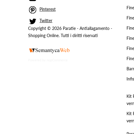
Fin
Pinterest
Fin
Twitter
Fin
Copyright © 2026 Paratie - Antiallagamento -
Shopping Online. Tutti i diritti riservati
Fin
Fin
Fin
Powered by
nopCommerce
Barr
Infi
Kit 
vern
Kit 
vern
Para