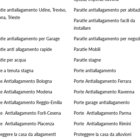
tie antiallagamento Udine, Treviso,
Paratie antiallagamento per abitaz
na, Trieste
Paratie antiallagamento facili da
installare
atie antiallagamento per Garage
Paratie antiallagamento per negozi
tie anti allagamento rapide
Paratie Mobili
atie per acqua
Paratie stagne
te a tenuta stagna
Porte antiallagamento
te Antiallagamento Bologna
Porte Antiallagamento Ferrara
te Antiallagamento Modena
Porte Antiallagamento Ravenna
te Antiallagamento Reggio-Emilia
Porte garage antiallagamento
te Antiallagamento Forlì-Cesena
Porte Antiallagamento Parma
te Antiallagamento Piacenza
Porte Antiallagamento Rimini
eggere la casa da allagamenti
Proteggere la casa da alluvioni