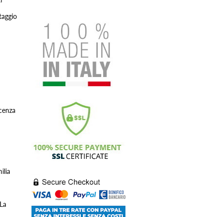
taggio
cenza
ilia
 La