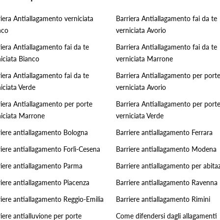
iera Antiallagamento verniciata
Barriera Antiallagamento fai da te
nco
verniciata Avorio
iera Antiallagamento fai da te
Barriera Antiallagamento fai da te
iciata Bianco
verniciata Marrone
iera Antiallagamento fai da te
Barriera Antiallagamento per port
iciata Verde
verniciata Avorio
riera Antiallagamento per porte
Barriera Antiallagamento per port
niciata Marrone
verniciata Verde
riere antiallagamento Bologna
Barriere antiallagamento Ferrara
iere antiallagamento Forlì-Cesena
Barriere antiallagamento Modena
riere antiallagamento Parma
Barriere antiallagamento per abitaz
riere antiallagamento Piacenza
Barriere antiallagamento Ravenna
iere antiallagamento Reggio-Emilia
Barriere antiallagamento Rimini
iere antialluvione per porte
Come difendersi dagli allagamenti