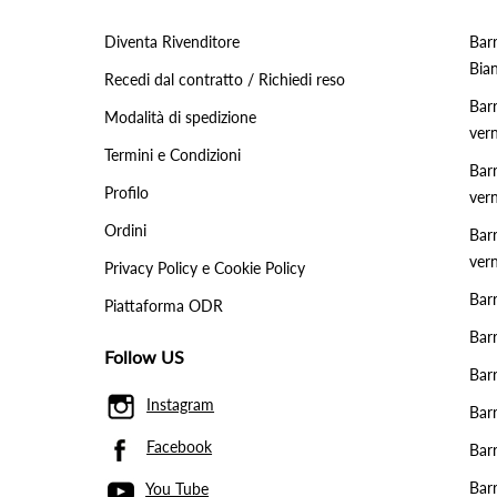
Diventa Rivenditore
Barr
Bia
Recedi dal contratto / Richiedi reso
Barr
Modalità di spedizione
vern
Termini e Condizioni
Barr
Profilo
vern
Ordini
Bar
ver
Privacy Policy e Cookie Policy
Bar
Piattaforma ODR
Barr
Follow US
Bar
Instagram
Bar
Facebook
Barr
Barr
You Tube