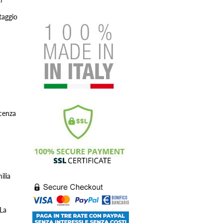
taggio
cenza
ilia
 La