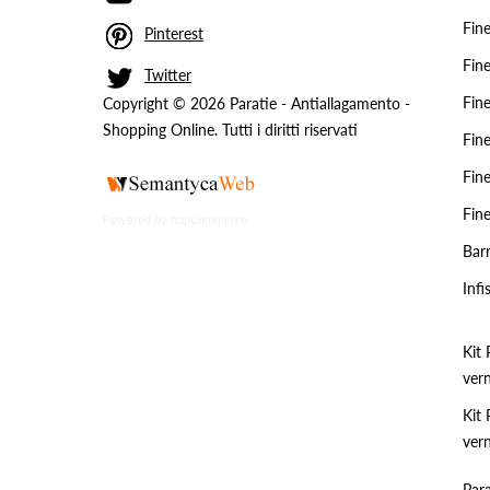
Fin
Pinterest
Fin
Twitter
Fin
Copyright © 2026 Paratie - Antiallagamento -
Shopping Online. Tutti i diritti riservati
Fin
Fin
Fin
Powered by
nopCommerce
Barr
Infi
Kit 
vern
Kit 
vern
Para