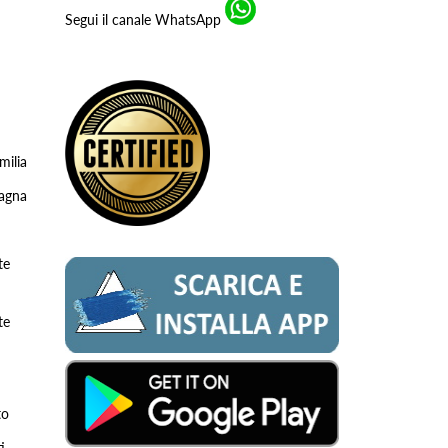
Segui il canale WhatsApp
milia
tagna
te
te
to
i