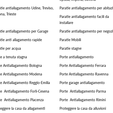
tie antiallagamento Udine, Treviso,
Paratie antiallagamento per abitaz
na, Trieste
Paratie antiallagamento facili da
installare
atie antiallagamento per Garage
Paratie antiallagamento per negozi
tie anti allagamento rapide
Paratie Mobili
atie per acqua
Paratie stagne
te a tenuta stagna
Porte antiallagamento
te Antiallagamento Bologna
Porte Antiallagamento Ferrara
te Antiallagamento Modena
Porte Antiallagamento Ravenna
te Antiallagamento Reggio-Emilia
Porte garage antiallagamento
te Antiallagamento Forlì-Cesena
Porte Antiallagamento Parma
te Antiallagamento Piacenza
Porte Antiallagamento Rimini
eggere la casa da allagamenti
Proteggere la casa da alluvioni