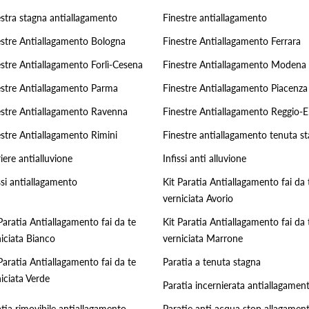
estra stagna antiallagamento
Finestre antiallagamento
estre Antiallagamento Bologna
Finestre Antiallagamento Ferrara
estre Antiallagamento Forlì-Cesena
Finestre Antiallagamento Modena
estre Antiallagamento Parma
Finestre Antiallagamento Piacenza
estre Antiallagamento Ravenna
Finestre Antiallagamento Reggio-E
estre Antiallagamento Rimini
Finestre antiallagamento tenuta s
iere antialluvione
Infissi anti alluvione
ssi antiallagamento
Kit Paratia Antiallagamento fai da 
verniciata Avorio
Paratia Antiallagamento fai da te
Kit Paratia Antiallagamento fai da 
iciata Bianco
verniciata Marrone
Paratia Antiallagamento fai da te
Paratia a tenuta stagna
iciata Verde
Paratia incernierata antiallagamen
tia rimovibile antiallagamento
Paratie anti acqua stop allagament