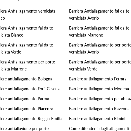
iera Antiallagamento verniciata
Barriera Antiallagamento fai da te
nco
verniciata Avorio
iera Antiallagamento fai da te
Barriera Antiallagamento fai da te
iciata Bianco
verniciata Marrone
iera Antiallagamento fai da te
Barriera Antiallagamento per port
iciata Verde
verniciata Avorio
riera Antiallagamento per porte
Barriera Antiallagamento per port
niciata Marrone
verniciata Verde
riere antiallagamento Bologna
Barriere antiallagamento Ferrara
iere antiallagamento Forlì-Cesena
Barriere antiallagamento Modena
riere antiallagamento Parma
Barriere antiallagamento per abitaz
riere antiallagamento Piacenza
Barriere antiallagamento Ravenna
iere antiallagamento Reggio-Emilia
Barriere antiallagamento Rimini
iere antialluvione per porte
Come difendersi dagli allagamenti