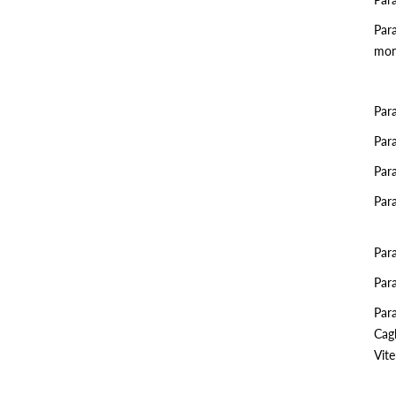
Para
mon
Par
Par
Par
Par
Par
Para
Para
Cagl
Vit