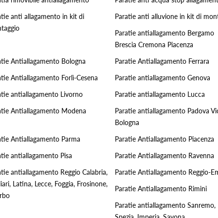
tie anti allagamento in kit di
Paratie anti alluvione in kit di mon
taggio
Paratie antiallagamento Bergamo
Brescia Cremona Piacenza
atie Antiallagamento Bologna
Paratie Antiallagamento Ferrara
atie Antiallagamento Forlì-Cesena
Paratie antiallagamento Genova
atie antiallagamento Livorno
Paratie antiallagamento Lucca
atie Antiallagamento Modena
Paratie antiallagamento Padova Vi
Bologna
atie Antiallagamento Parma
Paratie Antiallagamento Piacenza
tie antiallagamento Pisa
Paratie Antiallagamento Ravenna
tie antiallagamento Reggio Calabria,
Paratie Antiallagamento Reggio-Em
iari, Latina, Lecce, Foggia, Frosinone,
Paratie Antiallagamento Rimini
erbo
Paratie antiallagamento Sanremo,
Spezia, Imperia, Savona