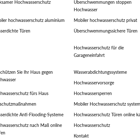
ksamer Hochwasserschutz
Überschwemmungen stoppen
Hochwasser
iler hochwasserschutz aluminium
Mobiler hochwasserschutz privat
serdichte Türen
Überschwemmungssichere Türen
Hochwasserschutz für die
Garageneinfahrt
schützen Sie Ihr Haus gegen
Wasserabdichtungssysteme
hwasser
Hochwasservorsorge
hwasserschutz fürs Haus
Hochwassersperren
tschutzmaßnahmen
Mobiler Hochwasserschutz syste
serdichte Anti-Flooding-Systeme
Hochwasserschutz Türen online k
hwasserschutz nach Maß online
Hochwasserschutz
fen
Kontakt