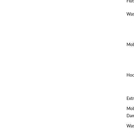
Flu
Was
Mob
Hoc
Extr
Mob
Dam
Was