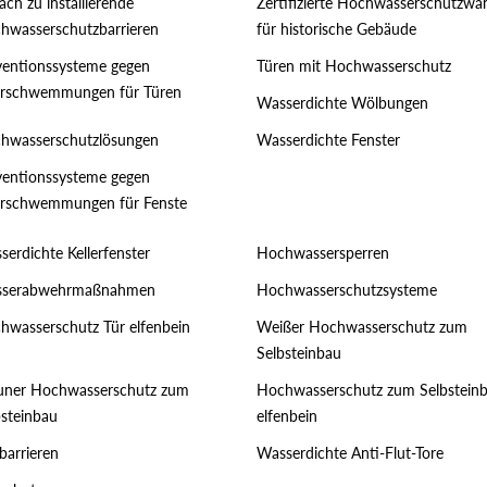
ach zu installierende
Zertifizierte Hochwasserschutzwä
hwasserschutzbarrieren
für historische Gebäude
ventionssysteme gegen
Türen mit Hochwasserschutz
rschwemmungen für Türen
Wasserdichte Wölbungen
hwasserschutzlösungen
Wasserdichte Fenster
ventionssysteme gegen
rschwemmungen für Fenste
serdichte Kellerfenster
Hochwassersperren
serabwehrmaßnahmen
Hochwasserschutzsysteme
hwasserschutz Tür elfenbein
Weißer Hochwasserschutz zum
Selbsteinbau
uner Hochwasserschutz zum
Hochwasserschutz zum Selbstein
bsteinbau
elfenbein
barrieren
Wasserdichte Anti-Flut-Tore