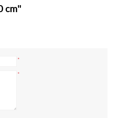
0 cm
*
*