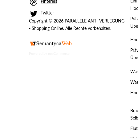
Einf
Pinterest
Hoc
Twitter
Prä
Copyright © 2026 PARALLELE ANTI-VERLEGUNG -
Übe
- Shopping Online. Alle Rechte vorbehalten.
Hoc
Prä
Powered by
nopCommerce
Übe
Was
Was
Hoc
Bra
Sel
Flut