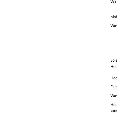
Wir
Mob
Was
So 
Hoc
Hoc
Flu
Was
Hoc
kau