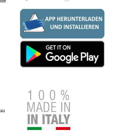
nde
bau