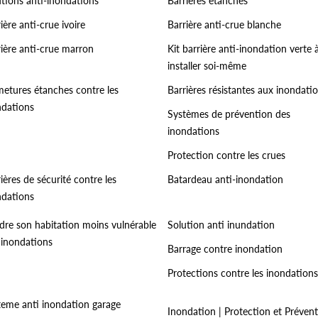
utions anti-inondations
Barrières étanches
ière anti-crue ivoire
Barrière anti-crue blanche
rière anti-crue marron
Kit barrière anti-inondation verte 
installer soi-même
metures étanches contre les
Barrières résistantes aux inondati
ndations
Systèmes de prévention des
inondations
Protection contre les crues
ières de sécurité contre les
Batardeau anti-inondation
ndations
dre son habitation moins vulnérable
Solution anti inundation
 inondations
Barrage contre inondation
Protections contre les inondations
teme anti inondation garage
Inondation | Protection et Préven