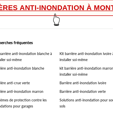
IÈRES ANTI-INONDATION À MON
👆
herches fréquentes
barrière anti-inondation blanche à
Kit barrière anti-inondation ivoire 
aller soi-même
installer soi-même
rière anti-inondation blanche
kit barrière anti-inondation marro
installer soi-même
ière anti-crue verte
Barrière anti-inondation ivoire
rière anti-inondation marron
Barrière anti-inondation verte
tèmes de protection contre les
Solutions anti-inondation pour so
ndations pour garages
sols