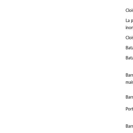
Clo
La p
ino
Cloi
Bat
Bat
Barr
mai
Barr
Por
Bar