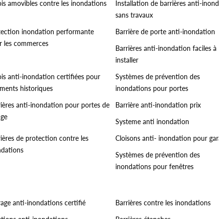
ois amovibles contre les inondations
Installation de barrières anti-inon
sans travaux
tection inondation performante
Barrière de porte anti-inondation
r les commerces
Barrières anti-inondation faciles à
installer
is anti-inondation certifiées pour
Systèmes de prévention des
iments historiques
inondations pour portes
rières anti-inondation pour portes de
Barrière anti-inondation prix
age
Systeme anti inondation
ières de protection contre les
Cloisons anti- inondation pour ga
ndations
Systèmes de prévention des
inondations pour fenêtres
age anti-inondations certifié
Barrières contre les inondations