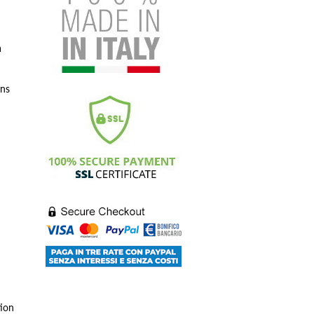
à
ons
tion