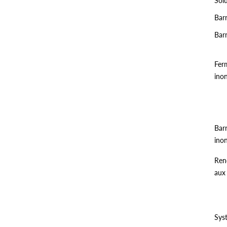
Sol
Barr
Bar
Fer
ino
Barr
ino
Ren
aux
Sys