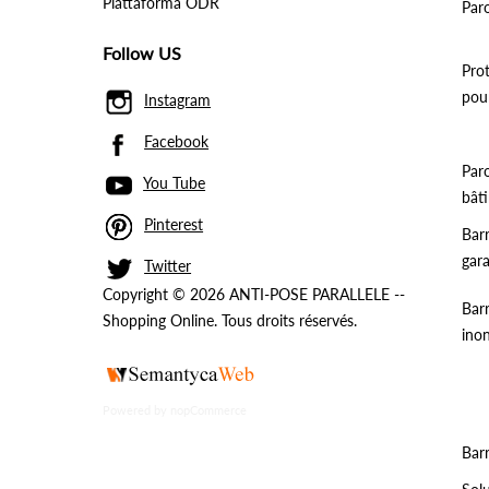
Piattaforma ODR
Par
Follow US
Pro
pou
Instagram
Facebook
Paro
You Tube
bât
Pinterest
Bar
gar
Twitter
Copyright © 2026 ANTI-POSE PARALLELE --
Barr
Shopping Online. Tous droits réservés.
ino
Powered by
nopCommerce
Barr