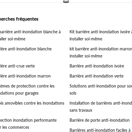
herches fréquentes
barrière anti-inondation blanche à
Kit barrière anti-inondation ivoire 
aller soi-même
installer soi-même
rière anti-inondation blanche
kit barrière anti-inondation marro
installer soi-même
ière anti-crue verte
Barrière anti-inondation ivoire
rière anti-inondation marron
Barrière anti-inondation verte
tèmes de protection contre les
Solutions anti-inondation pour so
ndations pour garages
sols
ois amovibles contre les inondations
Installation de barrières anti-inon
sans travaux
tection inondation performante
Barrière de porte anti-inondation
r les commerces
Barrières anti-inondation faciles à