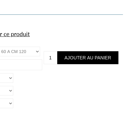
r ce produit
*
montants en cm
*
ière