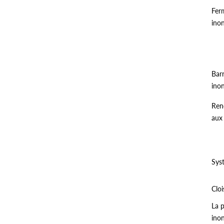
Fer
ino
Barr
ino
Ren
aux
Sys
Clo
La p
ino