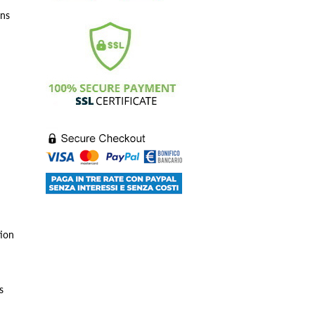
ons
tion
s