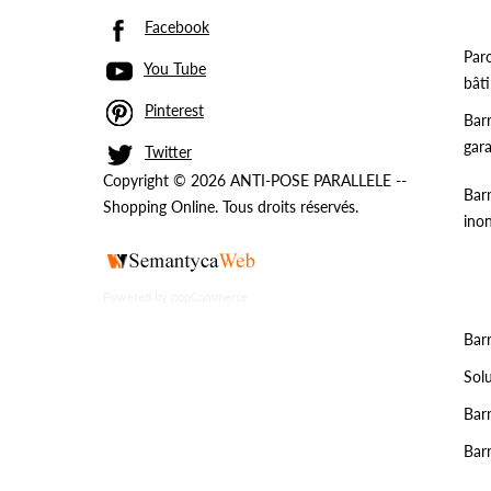
Facebook
Paro
You Tube
bât
Pinterest
Bar
gar
Twitter
Copyright © 2026 ANTI-POSE PARALLELE --
Barr
Shopping Online. Tous droits réservés.
ino
Powered by
nopCommerce
Barr
Sol
Barr
Bar