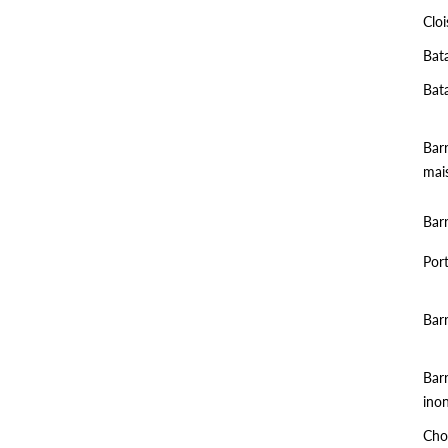
Cloi
Bat
Bat
Barr
mai
Barr
Por
Bar
Barr
ino
Choi